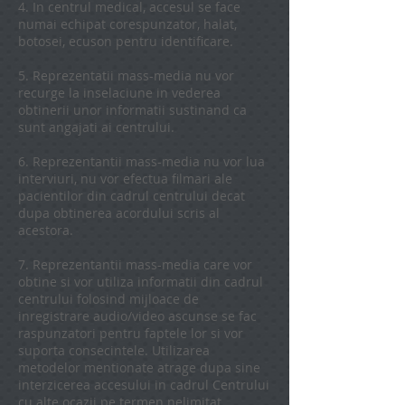
4. In centrul medical, accesul se face
numai echipat corespunzator, halat,
botosei, ecuson pentru identificare.
5. Reprezentatii mass-media nu vor
recurge la inselaciune in vederea
obtinerii unor informatii sustinand ca
sunt angajati ai centrului.
6. Reprezentantii mass-media nu vor lua
interviuri, nu vor efectua filmari ale
pacientilor din cadrul centrului decat
dupa obtinerea acordului scris al
acestora.
7. Reprezentantii mass-media care vor
obtine si vor utiliza informatii din cadrul
centrului folosind mijloace de
inregistrare audio/video ascunse se fac
raspunzatori pentru faptele lor si vor
suporta consecintele. Utilizarea
metodelor mentionate atrage dupa sine
interzicerea accesului in cadrul Centrului
cu alte ocazii pe termen nelimitat.