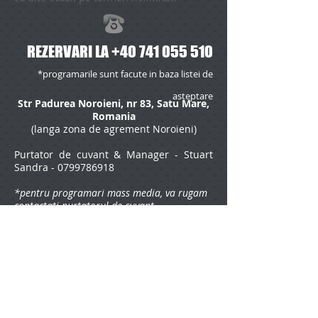
REZERVARI LA
+40 741 055 510
*programarile sunt facute in baza listei de
asteptare
Str Padurea Noroieni, nr 83, Satu Mare,
Romania
(langa zona de agrement Noroieni)
Purtator de cuvant & Manager - Stuart
Sandra -
0799786918
*pentru programari mass media, va rugam
contactati purtatorul de cuvant
CONTACT