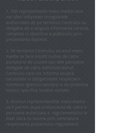
1. Toti reprezentantii mass-media care
vor oferi informatii inregistrate
audio/video de pe teritoriul Centrului au
obligatia de a asigura informarea corecta,
completa si obiectiva a publicului prin
prezentarea faptelor.
2. Pe teritoriul Centrului, accesul mass
media se face insotit numai de catre
purtatorul de cuvant sau alte persoane
delegate de catre Administratorul
Centrului care vor informa asupra
necesitatii si obligativitatii respectarii
normelor igienico sanitare si de protectia
muncii specifice locatiei vizitate.
3. Accesul reprezentantilor mass-media
va fi permis dupa prelucrarea de catre o
persoana autorizata a regulamentului si
doar daca isi asuma prin semnatura
respectarea prezentului regulament.