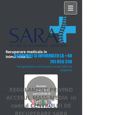
Recuperare medicala in
REZERVARI SI INFORMATII LA
+40
inima naturii...
741 055 510
*programarile sunt facute in baza listei de
asteptare
REGULAMENT PRIVIND
ACCESUL MASS-MEDIA in
cadrul CENTRULUI DE
RECUPERARE SARA